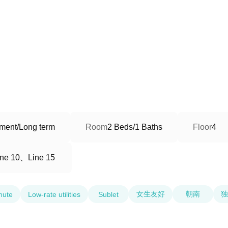
ment/Long term
Room
2 Beds/1 Baths
Floor
4
ne 10、Line 15
女生友好
朝南
独
mute
Low-rate utilities
Sublet