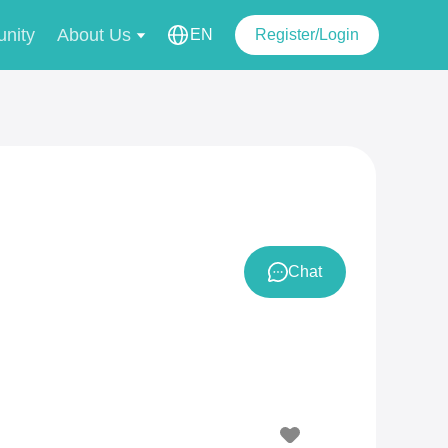
nity
About Us
EN
Register/Login
Chat
1