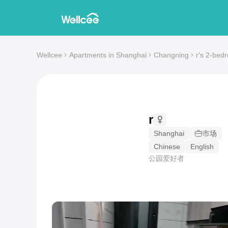
Wellcee
Apartments in Shanghai
Changning
r's 2-bed
r
Shanghai
市场
Chinese
English
公园爱好者