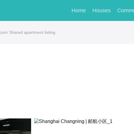
Home
Houses
Commu
room Shared apartment listing