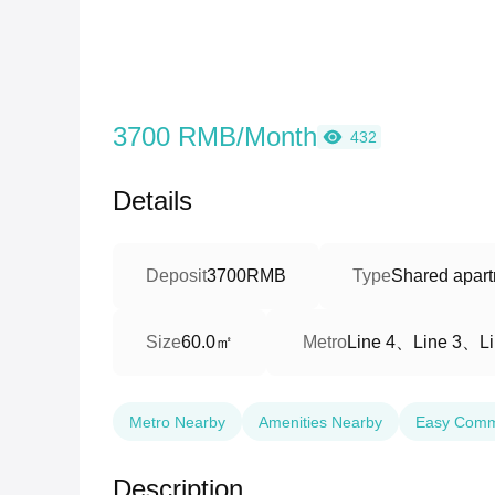
3700 RMB/Month
432
Details
Deposit
3700RMB
Type
Shared apart
60.0㎡
Line 4、Line 3、Li
Size
Metro
Metro Nearby
Amenities Nearby
Easy Com
Description