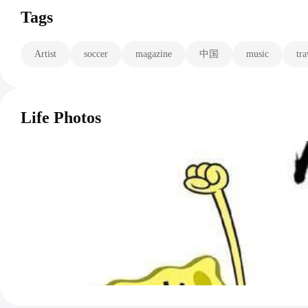
Tags
Artist
soccer
magazine
中国
music
tra
Life Photos