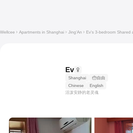
Wellcee
Apartments in Shanghai
Jing‘An
Ev's 3-bedroom Shared a
Ev
Shanghai
自由
Chinese
English
活泼安静的老灵魂