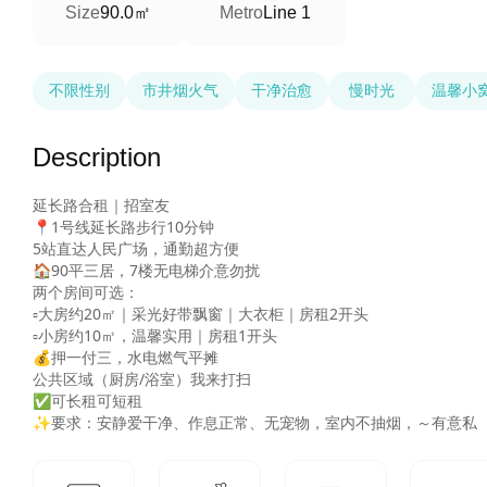
90.0㎡
Size
Metro
Line 1
不限性别
市井烟火气
干净治愈
慢时光
温馨小
Description
延长路合租｜招室友

📍1号线延长路步行10分钟

5站直达人民广场，通勤超方便

🏠90平三居，7楼无电梯介意勿扰

两个房间可选：

▫️大房约20㎡｜采光好带飘窗｜大衣柜｜房租2开头

▫️小房约10㎡，温馨实用｜房租1开头

💰押一付三，水电燃气平摊

公共区域（厨房/浴室）我来打扫

✅可长租可短租

✨要求：安静爱干净、作息正常、无宠物，室内不抽烟，～有意私