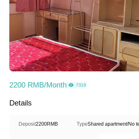
2200 RMB/Month
7319
Details
Deposit
2200RMB
Type
Shared apartment/No te