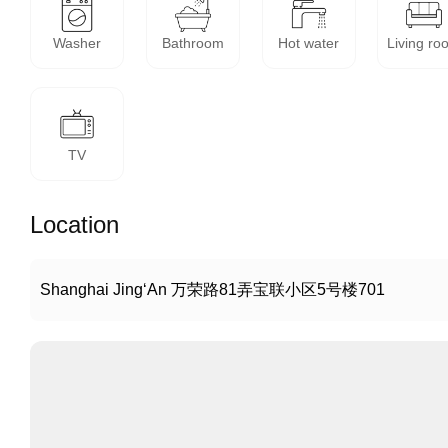
Washer
Bathroom
Hot water
Living ro
TV
Location
Shanghai Jing‘An 万荣路81弄宝联小区5号楼701