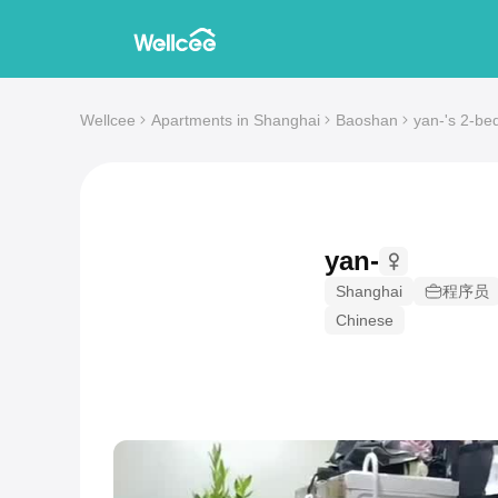
Wellcee
Apartments in Shanghai
Baoshan
yan-'s 2-be
yan-
Shanghai
程序员
Chinese