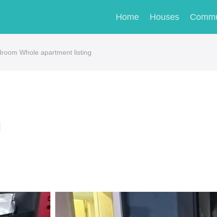
Home
Houses
Commu
droom Whole apartment listing