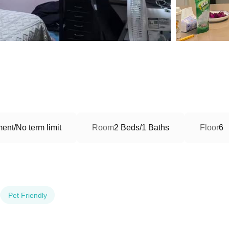
ent/No term limit
Room
2 Beds/1 Baths
Floor
6
Pet Friendly