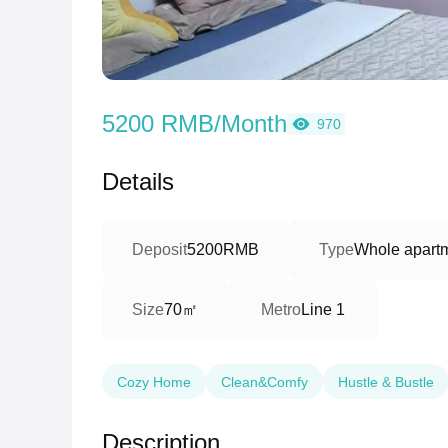
5200 RMB/Month
970
Details
Deposit
5200RMB
Type
Whole apartm
70㎡
Size
Metro
Line 1
Cozy Home
Clean&Comfy
Hustle & Bustle
Description