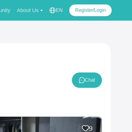
nity
About Us
EN
Register/Login
Chat
9