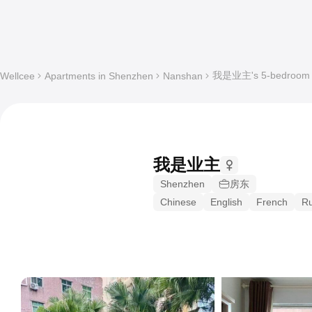
我是业主's 5-bedroom Sh
Wellcee
Apartments in Shenzhen
Nanshan
我是业主
Shenzhen
房东
Chinese
English
French
Ru