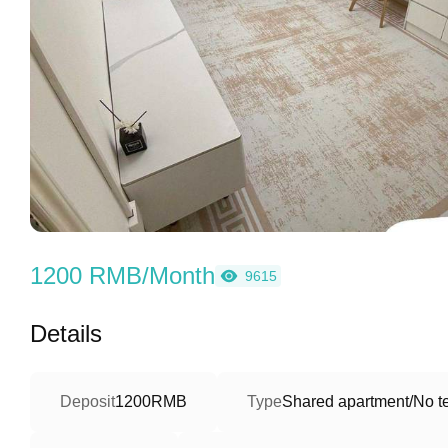
1200 RMB/Month
9615
Details
Deposit
1200RMB
Type
Shared apartment/No te