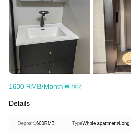
1600 RMB/Month
1847
Details
Deposit
1600RMB
Type
Whole apartment/Long 