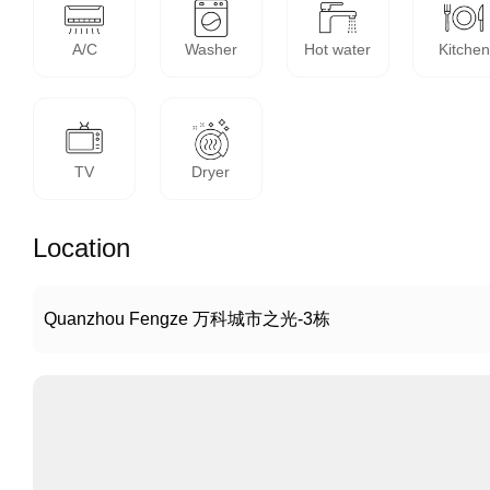
A/C
Washer
Hot water
Kitchen
TV
Dryer
Location
Quanzhou Fengze 万科城市之光-3栋