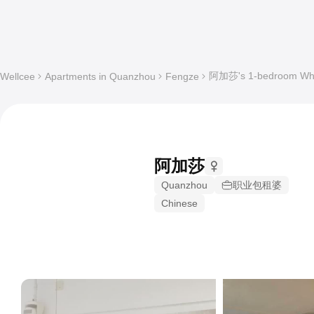
阿加莎's 1-bedroom Whol
Wellcee
Apartments in Quanzhou
Fengze
阿加莎
Quanzhou
职业包租婆
Chinese