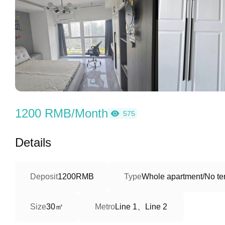
1200 RMB/Month
575
Details
Deposit
1200RMB
Type
Whole apartment/No ter
30㎡
Line 1、Line 2
Size
Metro