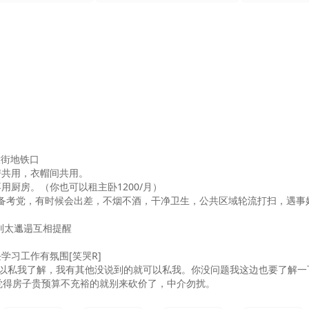
街地铁口

共用，衣帽间共用。

用厨房。（你也可以租主卧1200/月）

，备考党，有时候会出差，不烟不酒，干净卫生，公共区域轮流打扫，遇事好
别太邋遢互相提醒

习工作有氛围[笑哭R]

子就可以私我了解，我有其他没说到的就可以私我。你没问题我这边也要了解
觉得房子贵预算不充裕的就别来砍价了，中介勿扰。