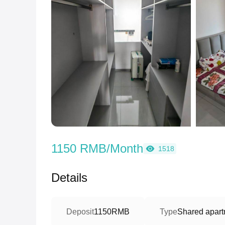
1150 RMB/Month
1518
Details
Deposit
1150RMB
Type
Shared apart