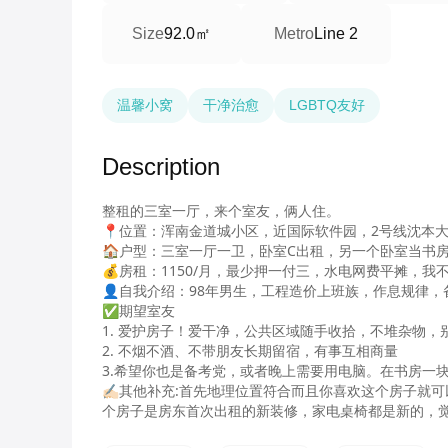
92.0㎡
Size
Metro
Line 2
温馨小窝
干净治愈
LGBTQ友好
Description
整租的三室一厅，来个室友，俩人住。

📍位置：浑南金道城小区，近国际软件园，2号线沈本大
🏠户型：三室一厅一卫，卧室C出租，另一个卧室当书房
💰房租：1150/月，最少押一付三，水电网费平摊，我不
👤自我介绍：98年男生，工程造价上班族，作息规律
✅期望室友

1. 爱护房子！爱干净，公共区域随手收拾，不堆杂物，
​2. 不烟不酒、不带朋友长期留宿，有事互相商量

3.希望你也是备考党，或者晚上需要用电脑。在书房一块学
✍🏻️其他补充:首先地理位置符合而且你喜欢这个房
个房子是房东首次出租的新装修，家电桌椅都是新的，