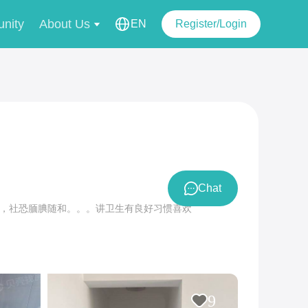
nity
About Us
EN
Register/Login
Chat
干净，社恐腼腆随和。。。讲卫生有良好习惯喜欢
9