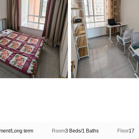
ment/Long term
Room
3 Beds/1 Baths
Floor
17